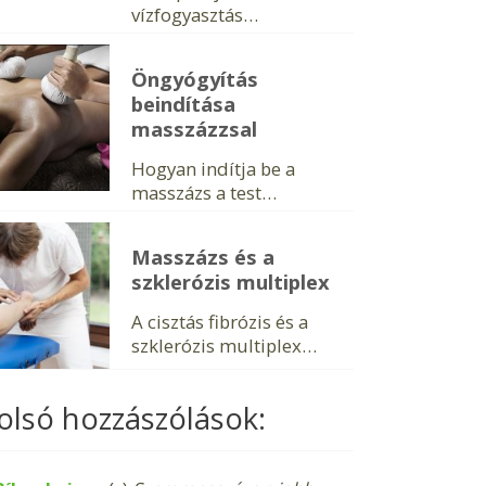
vízfogyasztás…
Öngyógyítás
beindítása
masszázzsal
Hogyan indítja be a
masszázs a test…
Masszázs és a
szklerózis multiplex
A cisztás fibrózis és a
szklerózis multiplex…
olsó hozzászólások: