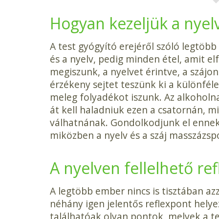
Hogyan kezeljük a nyelv
A test gyógyító erejéről szóló legtöb
és a nyelv, pedig minden étel, amit el
megiszunk, a nyelvet érintve, a szájo
érzékeny sejtet teszünk ki a különfél
meleg folyadékot iszunk. Az alkoholna
át kell haladniuk ezen a csatornán, mi
válhatnának. Gondolkodjunk el ennek 
miközben a nyelv és a száj masszázsp
A nyelven fellelhető r
A legtöbb ember nincs is tisztában azz
néhány igen jelentős reflexpont helyez
találhatóak olyan pontok, melyek a test