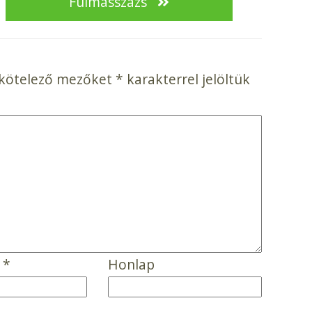
Fülmasszázs
 kötelező mezőket
*
karakterrel jelöltük
m
*
Honlap