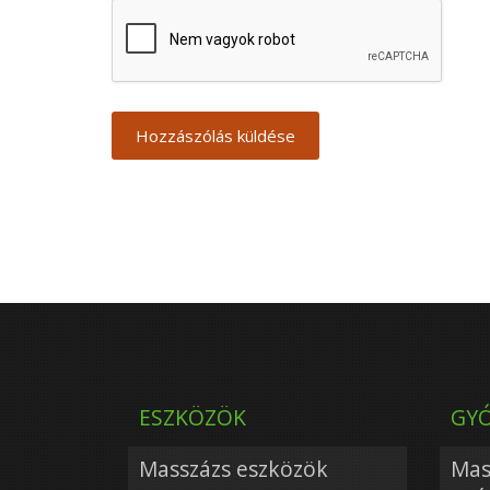
ESZKÖZÖK
GYÓ
Masszázs eszközök
Mas