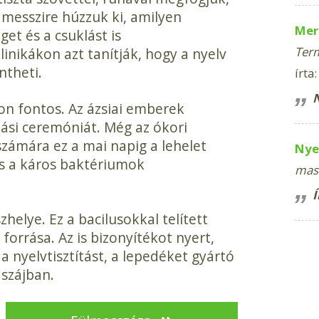
n messzire húzzuk ki, amilyen
Mer
get és a csuklást is
Term
inikákon azt tanítják, hogy a nyelv
ntheti.
írta:
N
on fontos. Az ázsiai emberek
dási ceremóniát. Még az ókori
számára ez a mai napig a lehelet
Nye
és a káros baktériumok
mas
Í
helye. Ez a bacilusokkal telített
forrása. Az is bizonyítékot nyert,
a nyelvtisztítást, a lepedéket gyártó
szájban.