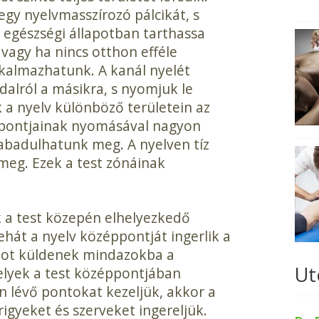
gy nyelvmasszírozó pál­cikát, s
 egészségi állapotban tarthassa
, vagy ha nincs otthon efféle
lkalmazhatunk. A kanál nyelét
­dalról a másikra, s nyomjuk le
k a nyelv különböző területein az
spontjainak nyomásával nagyon
zabadulhatunk meg. A nyelven tíz
meg. Ezek a test zónáinak
 a test közepén elhelyezkedő
hát a nyelv középpontját in­gerlik a
ámot küldenek mindazok­ba a
Ut
elyek a test középpontjában
án lévő pontokat kezeljük, akkor a
gyeket és szerveket ingerel­jük.