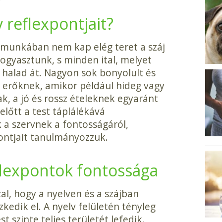
 reflexpontjait?
b munkában nem kap elég teret a száj
fogyasztunk, s minden ital, melyet
n halad át. Nagyon sok bonyolult és
e erőknek, amikor például hideg vagy
k, a jó és rossz ételeknek egyaránt
előtt a test táplálékává
a szervnek a fontosságáról,
ontjait tanulmányoz­zuk.
eflexpontok fontossága
al, hogy a nyelven és a szájban
kedik el. A nyelv felületén tény­leg
 szinte teljes területét le­fedik.