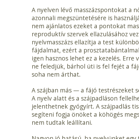
A nyelven lévő masszázspontokat a n
azonnali megszüntetésére is használ
nem ajánlatos ezeket a pontokat mass
reproduktív szervek ellazulásához vez
nyelvmasszázs ellazítja a test különbö
fájdalmat, ezért a prosztatabántalma
igen hasznos lehet ez a kezelés. Erre
ne feledjük, bárhol üti is fel fejét a 
soha nem árthat.
A szájban más — a fájó testrészeket 
A nyelv alatt és a szájpadláson felle
jelenthetnek gyógyírt. A szájpadlás t
segíteni fogja önöket a köhögés meg
nem tudtak leállítani.
Nagyon jó hatású, ha nyelvünket egy t