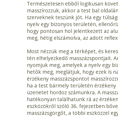
Természetesen ebből logikusan követk
masszírozzuk, akkor a test bal oldalá
szerveknek teszünk jót. Ha egy túlság
nyelv egy bizonyos területén, ellenőri
hogy pontosan hol jelentkezett az alu
meg, hétig elszámolva, az adott refle
Most nézzük meg a térképet, és keres
tén elhelyezkedő masszázspontjait. 
nyomjuk meg, amelyek a nyelv egy bi
hetők meg, meglátjuk, hogy ezek is n
érzékeny masszázspontot masszírozzu
ha a test bármely területén érzékeny p
üzenetet hordoz számunkra. A massz
hatékonyan találhatunk rá az érzéken
eszközökről szóló 36. fejezetben bőv
masszázsgörgőt, a többi eszközzel egy