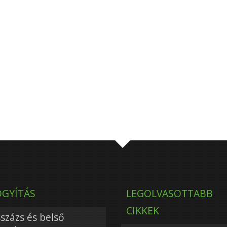
GYÍTÁS
LEGOLVASOTTABB
CIKKEK
százs és belső