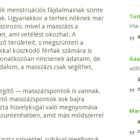
ők menstruációs fájdalmainak szinte
Tót
ják. Ugyanakkor a terhes nőknek már
zírozni, mivel a masszázs a
írta:
et, ami vetélést okozhat. A
K
ző területeit, s meg­szünteti a
kkal küszködő férfiak számára is
 vonatkozóan nincse­nek adataim, de
Ádá
fájdalom, a masszázs csak segíthet,
vízf
S
segítő — masszázspontok is vannak.
lhető masszázspontok sok bajra
iszta hüvelykujjal való megnyo­mása
Mari
szüntetésében, amit más módszerrel
K
r
iszta szövettel, ruhával megfogjuk,