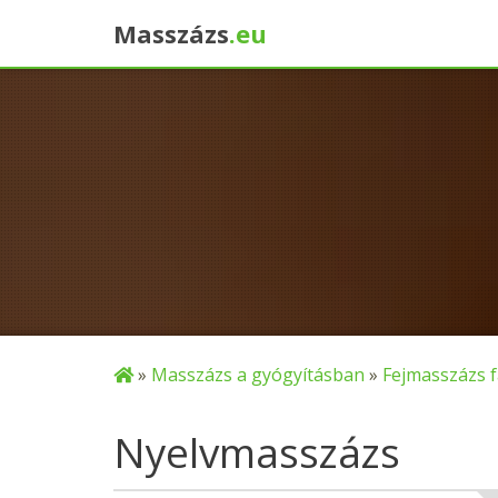
Masszázs
.eu
×
»
Masszázs a gyógyításban
»
Fejmasszázs f
Nyelvmasszázs