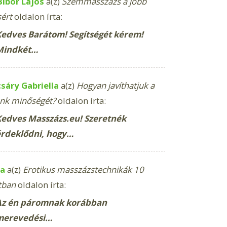
Bíbor Lajos
a(z)
Szemmasszázs a jobb
sért
oldalon írta:
edves Barátom! Segítségét kérem!
Mindkét…
sáry Gabriella
a(z)
Hogyan javíthatjuk a
nk minőségét?
oldalon írta:
edves Masszázs.eu! Szeretnék
érdeklődni, hogy…
a
a(z)
Erotikus masszázstechnikák 10
tban
oldalon írta:
Az én páromnak korábban
merevedési…