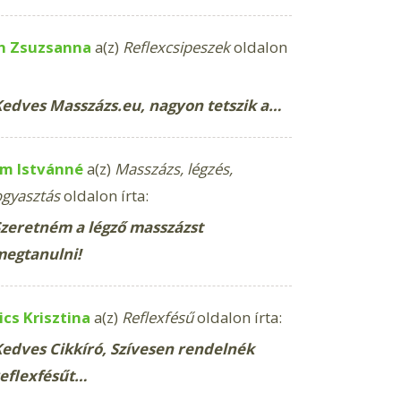
h Zsuzsanna
a(z)
Reflexcsipeszek
oldalon
edves Masszázs.eu, nagyon tetszik a…
m Istvánné
a(z)
Masszázs, légzés,
ogyasztás
oldalon írta:
zeretném a légző masszázst
megtanulni!
cs Krisztina
a(z)
Reflexfésű
oldalon írta:
edves Cikkíró, Szívesen rendelnék
eflexfésűt…