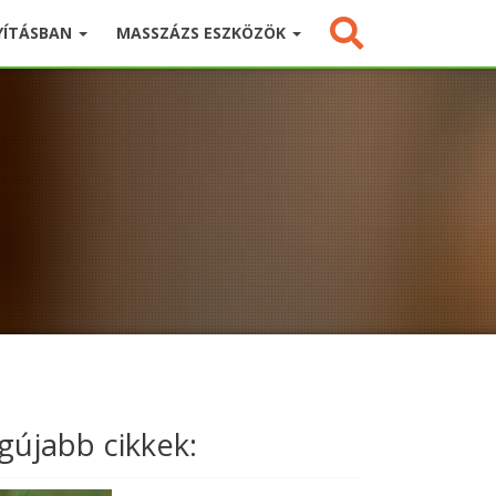
YÍTÁSBAN
MASSZÁZS ESZKÖZÖK
gújabb cikkek: