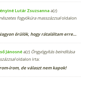
ényiné Lutár Zsuzsanna
a(z)
észetes fogyókúra masszázzsal
oldalon
agyon örülök, hogy rátaláltam erre…
ső Jánosné
a(z)
Öngyógyítás beindítása
százzsal
oldalon írta:
rom-írom, de választ nem kapok!