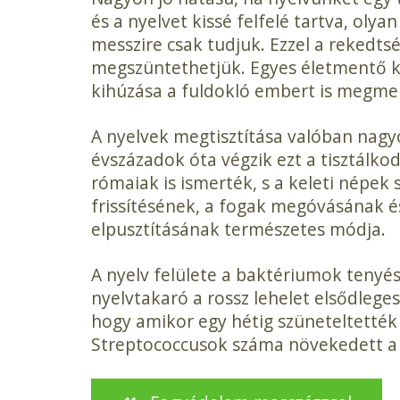
és a nyelvet kissé felfelé tartva, olya
messzire csak tudjuk. Ezzel a rekedtsé
megszüntethetjük. Egyes életmentő kl
kihúzása a fuldokló embert is megme
A nyelvek megtisztítása valóban nagy
évszázadok óta végzik ezt a tisztálko
rómaiak is ismerték, s a keleti népek 
frissítésének, a fogak megóvásának 
elpusztításának természetes módja.
A nyelv felülete a baktériumok tenyész
nyelvtakaró a rossz lehelet elsődleges 
hogy amikor egy hétig szüneteltették 
Streptococcusok száma növekedett a 