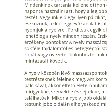
Mindenkinek tartania kellene otthon e
naponta használni azt, hogy a legjobb
testét. Vegyünk elő egy ilyen pálcikát
eszközünk, akkor egy evőkanalat is a
nyomjuk a nyelvre.. Fordítsuk egyik ol
lehetőleg a nyelv minden részén. Ér­zi
érzékeny pontokat? A nyelv masszáz
sokféle fájdalomtól és betegségtől s
zónát vagy övezetet különbözte­tünk 
mintázatát követik.
A nyelv közepén lévő masszázspontok
testrészeknek felelnek meg. Amikor te
pálcikával, akkor éltető életerőhull
mirigyekbe, szervekbe és sejtekbe, m
találhatóak. Mikor a nyelv jobb oldal
testünk jobb oldalán elhelyezkedő miri