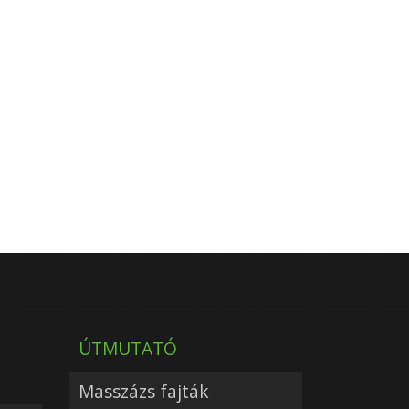
ÚTMUTATÓ
Masszázs fajták