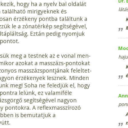
Dr. 
ezik, hogy ha a nyelv bal oldalát
látá
n található mirigyeknek és
osan érzékeny pontba talál­tunk a
K
zzük le a zónatérkép se­gítségével,
ltápláltság. Eztán pe­dig nyomjuk
xpontot.
Moc
sük meg a testnek az e vonal men­
haju
Amikor azokat a masszázs-pontokat
K
zonyos masszázspontjának feleltet­
agyon érzékenyek lesznek. Min­den
nk meg! Soha ne feledjük el, hogy
ontra lelünk, ez valami­féle
Ann
ázsgörgő segítségével nagyon
pon
y pontokra. A reflexmasszírozó
ebben is bemutatjuk a
ütt.