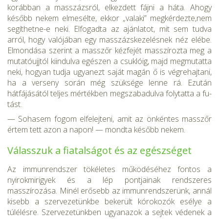
korábban a masszázsról, elkezdett fájni a háta. Ahogy
később nekem elmesélte, ekkor „valaki” megkérdezte,nem
segíthetne-e neki. Elfogadta az ajánlatot, mit sem tudva
arról, hogy valójában egy masszázskezelésnek néz elébe.
Elmondása szerint a masszőr kézfejét masszírozta meg a
mutatóujjtól kiindulva egé­szen a csuklóig, majd megmutatta
neki, hogyan tudja ugyanezt saját magán ő is végrehajtani,
ha a verseny során még szüksége lenne rá. Ezután
hátfájásától teljes mértékben megszabadulva folytatta a fu­
tást.
— Sohasem fogom elfelejteni, amit az önkéntes masszőr
értem tett azon a napon! — mondta később nekem.
Válasszuk a fiatalságot és az egészséget
Az immunrendszer tökéletes működéséhez fontos a
nyirokmirigyek és a lép pontjainak rendszeres
masszírozása. Minél erősebb az immunrendszerünk, annál
kisebb a szer­vezetünkbe bekerült kórokozók esélye a
túlélésre. Szervezetünkben ugyanazok a sejtek védenek a