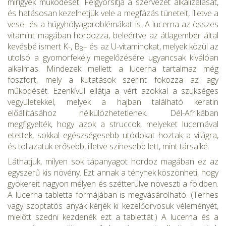
mirigyek működését. Felgyorsítja a szervezet alkalizálását,
és hatásosan kezelhetjük vele a megfázás tüneteit, illet­ve a
vese- és a húgyhólyagproblémákat is. A lucerna az összes
vita­mint magában hordozza, beleértve az átlagember által
kevésbé ismert K-, B
– és az U-vitaminokat, melyek közül az
8
utolsó a gyomorfekély megelőzésére ugyancsak kiválóan
alkalmas. Mindezek mellett a lucerna tartalmaz még
foszfort, mely a kutatások szerint fokozza az agy
működését. Ezenkívül ellátja a vért azokkal a szükséges
vegyületek­kel, melyek a hajban található keratin
előállításához nélkülözhetetle­nek. Dél-Afrikában
megfigyelték, hogy azok a struccok, melyeket lu­cernával
etettek, sokkal egészségesebb utódokat hoztak a világra,
és tollazatuk erősebb, illetve színesebb lett, mint társaiké.
Láthatjuk, milyen sok tápanyagot hordoz magában ez az
egyszerű kis növény. Ezt annak a ténynek köszönheti, hogy
gyökereit nagyon mélyen és szétterülve növeszti a földben.
A lucerna tabletta formá­jában is megvásárolható. (Terhes
vagy szoptatós anyák kérjék ki ke­zelőorvosuk véleményét,
mielőtt szedni kezdenék ezt a tablettát.) A lucerna és a