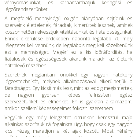
vérnyomásunkat, és karbantarthatjuk keringési és
légzőrendszerünket.
A megfelelő mennyiségű oxigén hiányában sejtjeink és
szerveink élettelenek, fáradtak, kimerültek lesznek, aminek
köszönhetően el­vesztjük vitalitásunkat és fiatalosságunkat.
Ennek elkerülése érdeké­ben naponta legalább 70 mély
lélegzetet kell vennünk, de legalábbis meg kell közelítenünk
ezt a mennyiséget. Megéri ez a kis időráfordí­tás, ha
fiatalosak és egészségesek akarunk maradni az életünk
hátra­lévő részében.
Szeretnék megtanítani önökkel egy nagyon hatékony
légzéstechni­kát, melynek alkalmazásával elkerülhetjük a
fáradtságot. Egy kicsit más lesz, mint az eddig megismertek,
de nagyon gyorsan képes fel­frissíteni egész
szervezetünket és elménket. En is gyakran alkalma­zom,
amikor szellemi képességeimet fokozni szeretném.
Vegyünk egy mély lélegzetet orrunkon keresztül, majd
ajkainkat szorítsuk rá fogainkra úgy, hogy csak egy nagyon
kicsi hézag marad­jon a két ajak között. Most néhány