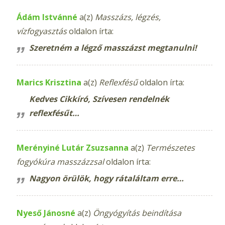
Ádám Istvánné
a(z)
Masszázs, légzés,
vízfogyasztás
oldalon írta:
Szeretném a légző masszázst megtanulni!
Marics Krisztina
a(z)
Reflexfésű
oldalon írta:
Kedves Cikkíró, Szívesen rendelnék
reflexfésűt…
Merényiné Lutár Zsuzsanna
a(z)
Természetes
fogyókúra masszázzsal
oldalon írta:
Nagyon örülök, hogy rátaláltam erre…
Nyeső Jánosné
a(z)
Öngyógyítás beindítása