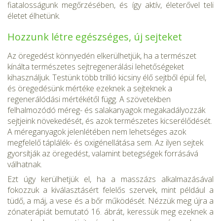
fiatalosságunk megőrzésében, és így aktív, életerővel teli
életet élhetünk.
Hozzunk létre egészséges, új sejteket
Az öregedést könnyedén elkerülhetjük, ha a természet
kínálta ter­mészetes sejtregenerálási lehetőségeket
kihasználjuk. Testünk több trillió kicsiny élő sejtből épül fel,
és öregedésünk mértéke ezeknek a sejteknek a
regenerálódási mértékétől függ. A szövetekben
felhalmozódó méreg- és salakanyagok megakadályozzák
sejtjeink növeke­dését, és azok természetes kicserélődését.
A méreganyagok jelenlé­tében nem lehetséges azok
megfelelő táplálék- és oxigénellátása sem. Az ilyen sejtek
gyorsítják az öregedést, valamint betegségek forrásává
válhatnak.
Ezt úgy kerülhetjük el, ha a masszázs alkalmazásával
fokozzuk a kiválasztásért felelős szervek, mint például a
tüdő, a máj, a vese és a bőr működését. Nézzük meg újra a
zónaterápiát bemutató 16. ábrát, keressük meg ezeknek a