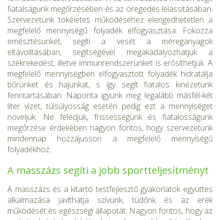
fiatalságunk megőrzésében és az öregedés lelassításában.
Szervezetünk tökéletes működéséhez elengedhetetlen a
megfelelő mennyiségű folyadék elfogyasztása. Fo­kozza
emésztésünket, segíti a vesét a méreganyagok
eltávolításában, segítségével megakadályozhatjuk a
székrekedést, illetve immunrend­szerünket is erősíthetjük. A
megfelelő mennyiségben elfogyasztott fo­lyadék hidratálja
bőrünket és hajunkat, s így segít fiatalos kinézetünk
fenntartásában. Naponta igyunk meg legalább másfél-két
liter vizet, túlsúlyosság esetén pedig ezt a mennyiséget
növeljük. Ne feledjük, frissességünk és fiatalosságunk
megőrzése érdekében nagyon fontos, hogy szervezetünk
mindennap hozzájusson a megfele­lő mennyiségű
folyadékhoz.
A masszázs segíti a jobb sportteljesítményt
A masszázs és a kitartó testfejlesztő gyakorlatok együttes
alkalma­zása javíthatja szívünk, tüdőnk és az erek
működését és egészségi ál­lapotát. Nagyon fontos, hogy az