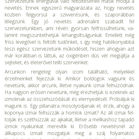
Szervezetünk energiával való feltöltésének másik módja a
nevetés. Ennek egyszerű magyarázata az, hogy nevetés
közben felgyorsul a szívverésünk, és szaporábban
lélegzünk. Egy jó nevetés adrenalint szabadít fel
szervezetünkben, ami révén gyorsan felfrissülhetünk, va­
lamint megszüntethetjük lehangoltságunkat. Emellett még
friss leve­gővel is feltölti tüdőnket, s így még hatékonyabbá
teszi egész szerve­zetünk működését, hiszen ahogyan azt
már korábban is láttuk, az oxigénben dús vér megújítja a
sejteket, és életerővel telíti szerveinket.
Arcunkon rengeteg olyan izom található, melyekkel
érzelmeinket fejezzük ki. Amikor boldogok vagyunk és
nevetünk, akkor arcunk, il­letve nyakunk izmai felhúzódnak.
Ha nagyon erősen nevetünk, még érezhetjük is ezeknek az
izmoknak az összehúzódását és elernyedé­sét. Próbáljuk ki
magunk is. Egy pillanatra mosolyodjanak el; érzik, ahogy a
koponya izmai felhúzzák a homlok izmait? Az áll izmai fel­
tolják és széthúzzák az ajkakat, illetve a mellkashoz tapadó
izmok nyakunkat merevítik ki. Erősebb nevetésnél az
állkapocs izmait moz­gatjuk meg a száj folyamatos