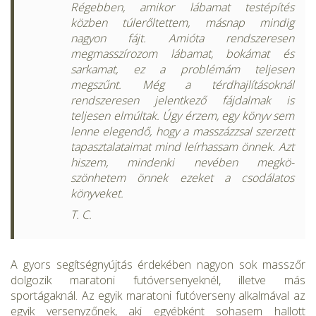
Régebben, ami­kor lábamat testépítés
közben túlerőltettem, másnap mindig
nagyon fájt. Amióta rendszeresen
megmasszírozom lábamat, bokámat és
sarkamat, ez a problémám teljesen
megszűnt. Még a térdhajlításoknál
rendszeresen jelentkező fájdalmak is
teljesen elmúltak. Úgy érzem, egy könyv sem
lenne ele­gendő, hogy a masszázzsal szerzett
tapasztalataimat mind leírhassam önnek. Azt
hiszem, mindenki nevében megkö­
szönhetem önnek ezeket a csodálatos
könyveket.
T. C.
A gyors segítségnyújtás érdekében nagyon sok masszőr
dol­gozik maratoni futóversenyeknél, illetve más
sportágaknál. Az egyik maratoni futóverseny alkalmával az
egyik versenyzőnek, aki egyéb­ként sohasem hallott