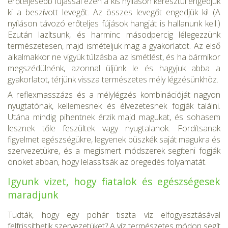
erőteljesebb fújással ezen a kis nyíláson keresztül engedjük
ki a beszívott levegőt. Az összes levegőt engedjük ki! (A
nyíláson távozó erőteljes fújások hangját is hallanunk kell.)
Ezután lazítsunk, és harminc másodpercig lélegezzünk
termé­szetesen, majd ismételjük mag a gyakorlatot. Az első
alkalmakkor ne vigyük túlzásba az ismétlést, és ha bármikor
megszédülnénk, azonnal üljünk le és hagyjuk abba a
gyakorlatot, térjünk vissza természetes mély légzésünkhöz.
A reflexmasszázs és a mélylégzés kombinációját nagyon
nyugta­tónak, kellemesnek és élvezetesnek fogják találni.
Utána mindig pi­hentnek érzik majd magukat, és sohasem
lesznek tőle feszültek vagy nyugtalanok. Fordítsanak
figyelmet egészségükre, legyenek büszkék saját magukra és
szervezetükre, és a megismert módszerek segíteni fogják
önöket abban, hogy lelassítsák az öregedés folyamatát.
Igyunk vizet, hogy fiatalok és egészségesek
maradjunk
Tudták, hogy egy pohár tiszta víz elfogyasztásával
felfrissíthetik szer­vezetüket? A víz természetes módon segít