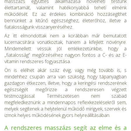
masszázs együttes alkalmazása növelheti testünk
élettartamát, valamint hatékonyabbá teheti elménk
működését. Ez az érdekes kombináció hozzásegíthet
bennünket a kitűnő egészséghez, életerőhöz, illetve a
fiatalosságunk visszanyeréséhez.
Az itt elmondottak nem a korábban már bemutatott
lucernacsírá­ra vonatkoztak, hanem a kifejlett növényre.
Mindemellett véssük jól emlékezetünkbe, hogy a
„fiatalosság” megőrzéséhez nagyon fontos a C- és az E-
vitamin rendszeres fogyasztása.
Ön is elélhet akár száz évig, vagy még tovább is, s
mindehhez csu­pán arra van szükség, hogy tápanyagban
gazdagon étkezzen, illetve, hogy a keringési rendszerének
egészségét megőrizze a rendszeresen végzett
testmozgással. Természetesen nem szabad
megfeledkeznünk a mindennapos reflexkezelésekről sem,
melyek segítenek a helytele­nül működő mirigyek, szervek és
izmok helyes működésének gyors helyreállításában.
A rendszeres masszázs segít az elme és a