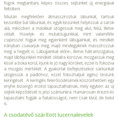
fogok megtaníta­ni, képes összes sejtünket új energiával
feltölteni.
Miután megfelelően átmasszíroztuk lábunkat, tartsuk
kezünkbe bal lábunkat, és egyik kezünket helyezzük a sarok
alá, miközben a másikkal ütögessük meg alul, felül, illetve
oldalt. Hüvelyk- és muta­tóujjunkkal, mint valamiféle
csipesszel fogjuk meg egyenként lábujja­inkat, és mindkét
irányban csavarjuk meg, majd mindegyiknek masszírozzuk
meg a hegyét is. Lábujjainkat előre-, illetve hátramozgatva,
majd lábfejünkkel mindkét oldalra körözve, mozgassuk meg
kissé a boka körül, írjunk le jó nagy köröket, ezzel is fokozva
a mozgás mér­tékét. A gyakorlat befejezésekor sarkunkat
ütögessük a padlóhoz, ezzel fokozhatjuk egész testünk
keringését . A keringés felerősödésének köszönhetően egy
enyhe bizsergő érzést tapasztalhatnak, mely egyben az új
sejtek képződését is jelzi számunk­ra. Hamarosan érezni és
tapasztalni fogják a fiatalosságot, nem csak kívül, de belül
is.
A csodatévő szárított lucernalevelek