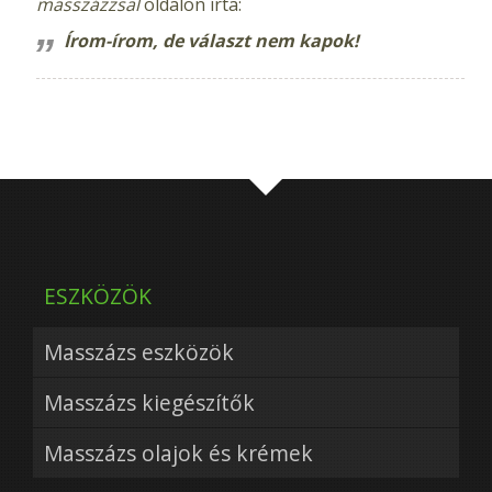
masszázzsal
oldalon írta:
Írom-írom, de választ nem kapok!
ESZKÖZÖK
Masszázs eszközök
Masszázs kiegészítők
Masszázs olajok és krémek