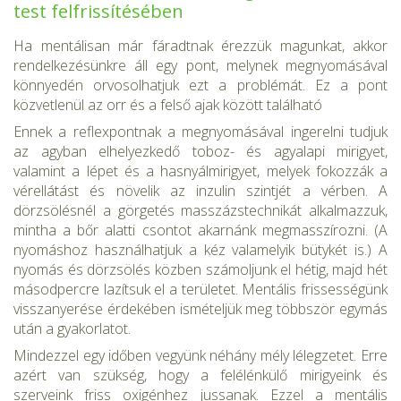
test felfrissítésében
Ha mentálisan már fáradtnak érezzük magunkat, akkor
rendelkezé­sünkre áll egy pont, melynek megnyomásával
könnyedén orvosolhat­juk ezt a problémát. Ez a pont
közvetlenül az orr és a felső ajak kö­zött található
Ennek a reflex­pontnak a megnyomásával ingerelni tudjuk
az agyban elhelyezkedő toboz- és agyalapi mirigyet,
valamint a lépet és a hasnyálmirigyet, melyek fokozzák a
vérellátást és növelik az inzulin szintjét a vérben. A
dörzsölésnél a görgetés masszázstechnikát alkalmazzuk,
mintha a bőr alatti csontot akarnánk megmasszírozni. (A
nyomáshoz használ­hatjuk a kéz valamelyik bütykét is.) A
nyomás és dörzsölés közben számoljunk el hétig, majd hét
másodpercre lazítsuk el a területet. Mentális frissességünk
visszanyerése érdekében ismételjük meg több­ször egymás
után a gyakorlatot.
Mindezzel egy időben vegyünk néhány mély lélegzetet. Erre
azért van szükség, hogy a felélénkülő mirigyeink és
szerveink friss oxigén­hez jussanak. Ezzel a mentális