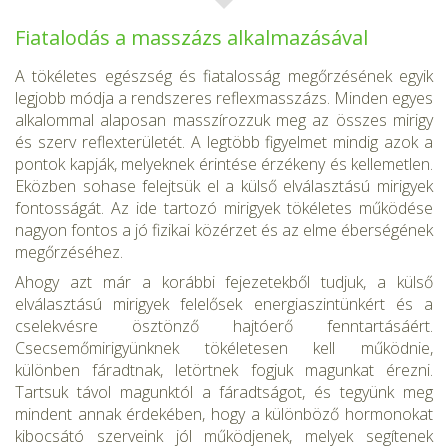
Fiatalodás a masszázs alkalmazásával
A tökéletes egészség és fiatalosság megőrzésének egyik
legjobb mód­ja a rendszeres reflexmasszázs. Minden egyes
alkalommal alaposan masszírozzuk meg az összes mirigy
és szerv reflexterületét. A legtöbb figyelmet mindig azok a
pontok kapják, melyeknek érintése érzékeny és kellemetlen.
Eközben sohase felejtsük el a külső elválasztású miri­gyek
fontosságát. Az ide tartozó mirigyek tökéletes működése
nagyon fontos a jó fizikai közérzet és az elme éberségének
megőrzéséhez.
Ahogy azt már a korábbi fejezetekből tudjuk, a külső
elválasztású mirigyek felelősek energiaszintünkért és a
cselekvésre ösztönző hajtó­erő fenntartásáért.
Csecsemőmirigyünknek tökéletesen kell működ­nie,
különben fáradtnak, letörtnek fogjuk magunkat érezni.
Tartsuk távol magunktól a fáradtságot, és tegyünk meg
mindent annak érde­kében, hogy a különböző hormonokat
kibocsátó szerveink jól működ­jenek, melyek segítenek