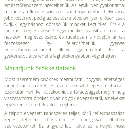
emésztőrendszert ingerelhetjük. Az egyik ilyen gyakorlatnál
a varázs-reflexmasszírozót bal tenyerünkbe helyezzük,
jobb kezünket pedig az eszközre téve, amilyen erősen csak
tudjuk, egymáshoz dörzsöljük mindkét kezün­ket. Érzik a
mellkas megfeszülését? Figyelmünket irányítsuk most a
hasizom megfeszülésére, és tudatosan is növeljük annak
feszességét. Így felerősíthetjük gyenge
emésztőrendszerünket, illetve gyomrunkat. Ezt a
gyakorlatot állva lehet a leghatékonyabban végrehajtani.
Maradjunk örökké fiatalok
Most szeretném önöknek megmutatni, hogyan lehetséges
megújítani testünket, és ezen keresztül egész életünket.
Ezek után nem kell küszködniük a fáradtsággal, mely mindig
visszatartotta önöket olyan dolgok elvégzésétől, amelyeket
egyébként szerettek volna megtenni.
A talpon elvégzett rendszeres teljes körű reflexmasszázs
képes tel­jesen felfrissíteni és energiával feltölteni
szervezetünket. Ez a gyakorlat, illetve az, amelyet most