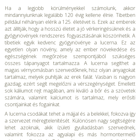
Ha a legjobb körülményekkel számolunk, akkor
mindannyiunknak legalább 120 évig kellene élnie. Tibetben
például néhányan elérik a 125. életévet is. Ezek az emberek
azt állítják, hogy a hosszú életet a jó vérkeringésüknek és a
gyógynövények rendszeres fogyasztásának köszönhetik. A
tibetiek egyik kedvenc gyógynövénye a lucerna. Ez az
egyetlen olyan növény, amely az ember növekedése és
egészségének megőrzése szempontjából szükséges
összes tápanyagot tartalmazza. A lucerna segíthet a
magas vérnyomásban szenvedőknek, hisz olyan anyagokat
tartalmaz, melyek puhítják az erek falát. Vasban is nagyon
gazdag, ezért segít megelőzni a vérszegénységet. Emellett
sok káliu­mot rejt magában, ami kiváló a bőr és a szövetek
számára, valamint kalciumot is tartalmaz, mely erősíti
csontjainkat és fogainkat.
A lucerna csodákat tehet a májjal és a belekkel, fokozva így
a szer­vezet méregtelenítését. Különösen nagy segítségére
lehet azoknak, akik ízületi gyulladásban szenvednek,
valamint fokozza az agyalapi és más hormontermelő