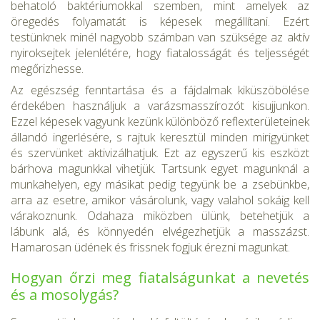
behatoló baktériumokkal szemben, mint amelyek az
öregedés folyamatát is képesek megállítani. Ezért
testünknek minél nagyobb számban van szüksége az aktív
nyiroksej­tek jelenlétére, hogy fiatalosságát és teljességét
megőrizhesse.
Az egészség fenntartása és a fájdalmak kiküszöbölése
érdekében használjuk a varázsmasszírozót kisujjunkon.
Ezzel képesek vagyunk kezünk különböző reflexterületeinek
állandó ingerlésére, s rajtuk ke­resztül minden mirigyünket
és szervünket aktivizálhatjuk. Ezt az egy­szerű kis eszközt
bárhova magunkkal vihetjük. Tartsunk egyet ma­gunknál a
munkahelyen, egy másikat pedig tegyünk be a zsebünkbe,
arra az esetre, amikor vásárolunk, vagy valahol sokáig kell
várakoz­nunk. Odahaza miközben ülünk, betehetjük a
lábunk alá, és könnye­dén elvégezhetjük a masszázst.
Hamarosan üdének és frissnek fogjuk érezni magunkat.
Hogyan őrzi meg fiatalságunkat a nevetés
és a mosolygás?