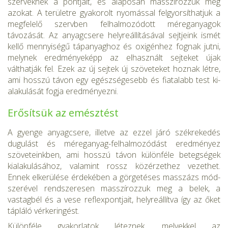
szerveknek a pontjait, és alaposan masszírozzuk meg
azokat. A területre gyakorolt nyomással felgyorsíthat­juk a
megfelelő szervben felhalmozódott méreganyagok
távozását. Az anyagcsere helyreállításával sejtjeink ismét
kellő mennyiségű táp­anyaghoz és oxigénhez fognak jutni,
melynek eredményeképp az el­használt sejteket újak
válthatják fel. Ezek az új sejtek új szöveteket hoznak létre,
ami hosszú távon egy egészségesebb és fiatalabb test ki­
alakulását fogja eredményezni.
Erősítsük az emésztést
A gyenge anyagcsere, illetve az ezzel járó székrekedés
dugulást és mé­reganyag-felhalmozódást eredményez
szöveteinkben, ami hosszú tá­von különféle betegségek
kialakulásához, valamint rossz közérzethez vezethet.
Ennek elkerülése érdekében a görgetéses masszázs mód­
szerével rendszeresen masszírozzuk meg a belek, a
vastagbél és a ve­se reflexpontjait, helyreállítva így az őket
tápláló vérkeringést.
Különféle gyakorlatok léteznek, melyekkel az