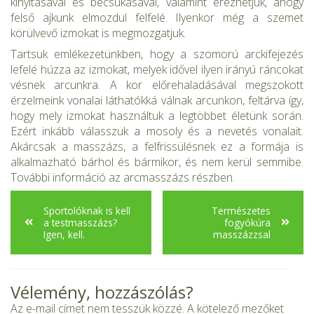
kinyitásával és becsukásával, valamint érezhetjük, ahogy
felső ajkunk elmozdul felfelé. Ilyenkor még a sze­met
körülvevő izmokat is megmozgatjuk.
Tartsuk emlékezetünkben, hogy a szomorú arckifejezés
lefelé húz­za az izmokat, melyek idővel ilyen irányú ráncokat
vésnek arcunkra. A kor előrehaladásával megszokott
érzelmeink vonalai láthatókká válnak arcunkon, feltárva így,
hogy mely izmokat használtuk a legtöb­bet életünk során.
Ezért inkább válasszuk a mosoly és a nevetés vo­nalait.
Akárcsak a masszázs, a felfrissülésnek ez a formája is
alkal­mazható bárhol és bármikor, és nem kerül semmibe.
További információ az arcmasszázs részben.
Sportolóknak is kell
Természetes
a testmasszázs?
fogyókúra
Igen, kell.
masszázzsal
Vélemény, hozzászólás?
Az e-mail címet nem tesszük közzé.
A kötelező mezőket