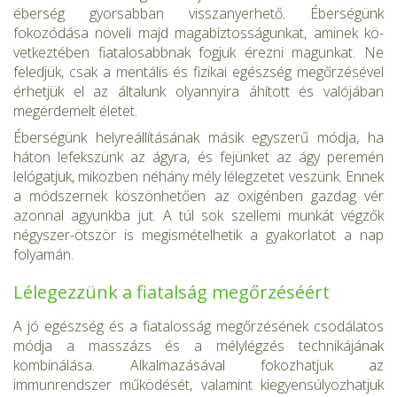
éberség gyorsabban visszanyerhető. Éberségünk
fokozódása növeli majd magabiztosságunkat, aminek kö­
vetkeztében fiatalosabbnak fogjuk érezni magunkat. Ne
feledjük, csak a mentális és fizikai egészség megőrzésével
érhetjük el az általunk olyannyira áhított és valójában
megérdemelt életet.
Éberségünk helyreállításának másik egyszerű módja, ha
háton le­fekszünk az ágyra, és fejünket az ágy peremén
lelógatjuk, miközben néhány mély lélegzetet veszünk. Ennek
a módszernek köszönhetően az oxigénben gazdag vér
azonnal agyunkba jut. A túl sok szellemi munkát végzők
négyszer-ötször is megismételhetik a gyakorlatot a nap
folyamán.
Lélegezzünk a fiatalság megőrzéséért
A jó egészség és a fiatalosság megőrzésének csodálatos
módja a masszázs és a mélylégzés technikájának
kombinálása. Alkal­mazásával fokozhatjuk az
immunrendszer működését, valamint ki­egyensúlyozhatjuk