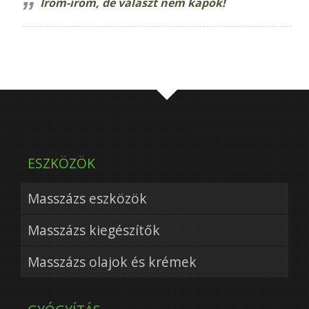
Írom-írom, de választ nem kapok!
ESZKÖZÖK
Masszázs eszközök
Masszázs kiegészítők
Masszázs olajok és krémek