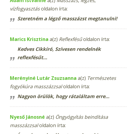
Ádám Istvánné
a(z)
Masszázs, légzés,
vízfogyasztás
oldalon írta:
Szeretném a légző masszázst megtanulni!
Marics Krisztina
a(z)
Reflexfésű
oldalon írta:
Kedves Cikkíró, Szívesen rendelnék
reflexfésűt…
Merényiné Lutár Zsuzsanna
a(z)
Természetes
fogyókúra masszázzsal
oldalon írta:
Nagyon örülök, hogy rátaláltam erre…
Nyeső Jánosné
a(z)
Öngyógyítás beindítása
masszázzsal
oldalon írta: