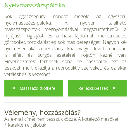
Nyelvmasszázspálcika
Sok egészségügyi gondot megold az egyszerű
nyelvmasszázs-pálcika. A nyelven található
masszázspontok megnyomásával megszüntethetjük a
fejfájást, fogfájást és a hasi fájdalmat, menstruációs
görcsöket, to­rokfájást és sok más betegséget.. Nagyon ké­
nyelmesen akár a pénztárcánkban vagy a levéltárcánkban
is elfér, és sürgős eseteknél rögtön kéznél van.
Figyelmeztetés: terhesek soha ne használják ezt az
eszközt, mert ellazítja a reproduktív szerveket, és ez akár
vetéléshez is vezethet.
Masszázs-drótkefe
Reflexcsipeszek
Vélemény, hozzászólás?
Az e-mail címet nem tesszük közzé.
A kötelező mezőket
*
karakterrel jelöltük